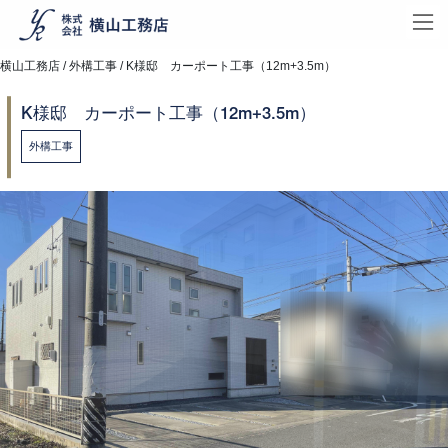
コ
ナ
横山工務店
/
外構工事
/ K様邸 カーポート工事（12m+3.5m）
ン
ビ
テ
ゲ
K様邸 カーポート工事（12m+3.5m）
ン
ー
ツ
シ
外構工事
へ
ョ
ス
ン
キ
に
ッ
移
プ
動