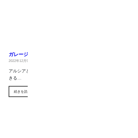
ガレージ設置
2022年12月9日
|
ブログ
アルシアというガレージを設置しました☻ リモコンで開閉で
きる…
続きを読む