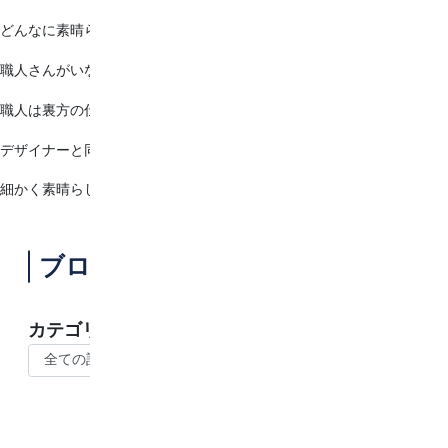
どんなに素晴らしいデザインの図案があっても
職人さんがいなければ、それを形にすることはできません。
職人は裏方の仕事というイメージですが
デザイナーと同じように評価されても良いくらい
細かく素晴らしい仕事をしてくれています＊*
ブログ一覧
カテゴリー
選択してください