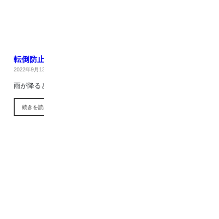
転倒防止！手すりの設置
2022年9月13日
|
ブログ
雨が降るとタイルは滑りやすくなります🌧 実際…
続きを読む