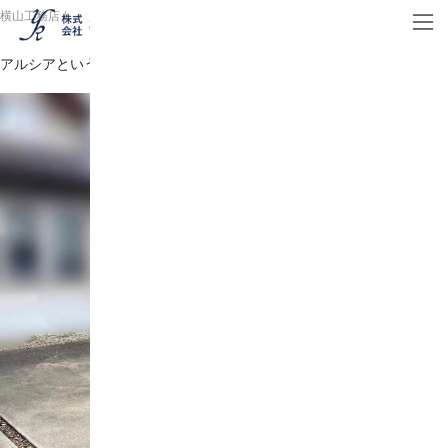
コ
ナ
横山工務店
/
ン
ビ
テ
ゲ
アルシアというガレージを設置しました☻
ン
ー
ツ
シ
へ
ョ
ス
ン
キ
に
ッ
移
プ
動