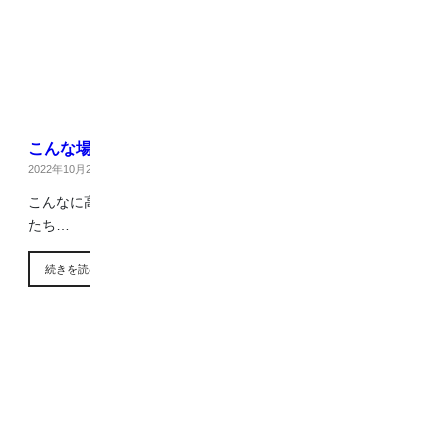
こんな場所も
2022年10月25日
|
ブログ
こんなに高～い場所の左官工事も承っております！ 素人の私
たち…
続きを読む