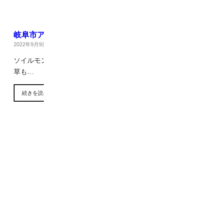
岐阜市アダプトプログラム
2022年9月9日
|
ブログ
ソイルモンキー達による街の一斉清掃！！ ゴミはもちろん雑
草も…
続きを読む