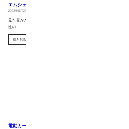
エムシェード
2022年8月29日
|
ブログ
見た目がかっこよくて強度もある『エムシェード』 デザイン
性の…
続きを読む
電動カーポート