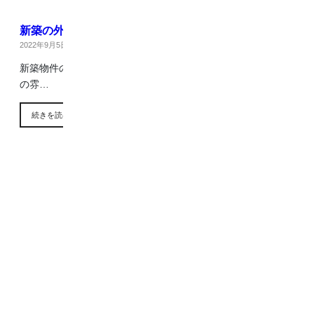
新築の外構工事
2022年9月5日
|
ブログ
新築物件の外構を施工いたしました！ スタイリッシュなお家
の雰…
続きを読む